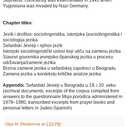
Sephardic community was exterminated in 1941 when
Yugoslavia was invaded by Nazi Germany.
Chapter titles
:
Jezik i društvo: sociolingvistika, istorijska (socio)lingvistika i
sociologija jezika
Sefardski Jevreji i njihov jezik
Istorijski sociolingvistički uslovi koji utiču na zamenu jezika
Stavovi govornika jevrejsko-španskog jezika u procesu
održavanja/zamene jezika
Brzina zamene jezika u sefardskoj zajednici u Beogradu
Zamena jezika u kontekstu kritičke analize jezika
Appendix
: Sefardski Jevreji u Beogradu u 19. i 20. veku
(archival documents, excerpts of the corpus compiled from
answers to the questionnaire
Moja porodica
administered in
1979–1980, transcribed excerpts from prayer books and
personal letters in Judeo-Spanish)
Olga M. Mladenova
at
1:53 PM